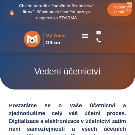
CS
Chcete poradit s finančním řízením své
Vybrat
EN
firmy?
60minutová finanční byznys
termín
diagnostika ZDARMA
Case studies
Vedení účetnictví
Postaráme se o vaše účetnictví a
zjednodušíme celý váš účetní proces.
Digitalizace a elektronizace v účetnictví zatím
není samozřejmostí u všech účetních