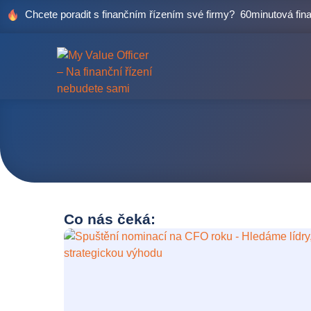
Chcete poradit s finančním řízením své firmy?
60minutová fi
Co nás čeká: