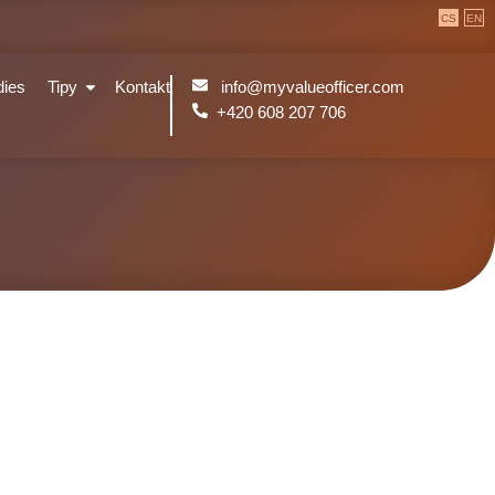
CS
EN
info@myvalueofficer.com
dies
Tipy
Kontakt
+420 608 207 706