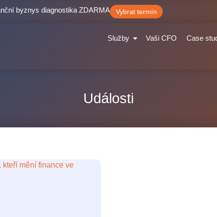
nanční byznys diagnostika ZDARMA
Vybrat termín
Služby
Vaši CFO
Case stu
Události