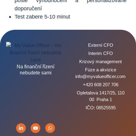
pošle vyhodnocení a personalizované
doporučení
Test zabere 5-10 minut
Externí CFO
Interim CFO
Krizový management
Na finanční řízení
Fúze a akvizice
nebudete sami
info@myvalueofficer.com
+420 608 207 706
Opletalova 1417/25, 110
00 Praha 1
IČO: 08525595