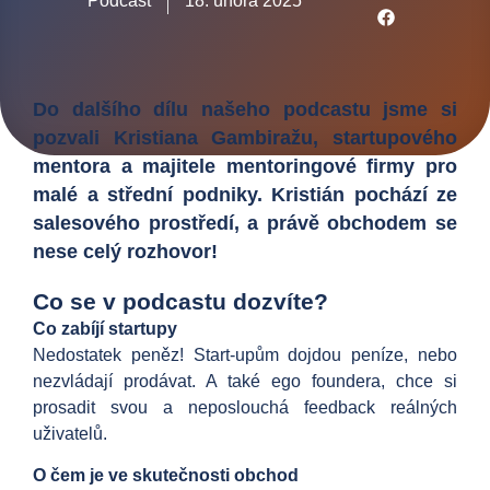
Podcast
18. února 2025
Do dalšího dílu našeho podcastu jsme si
pozvali Kristiana Gambiražu, startupového
mentora a majitele mentoringové firmy pro
malé a střední podniky. Kristián pochází ze
salesového prostředí, a právě obchodem se
nese celý rozhovor!
Co se v podcastu dozvíte?
Co zabíjí startupy
Nedostatek peněz! Start-upům dojdou peníze, nebo
nezvládají prodávat. A také ego foundera, chce si
prosadit svou a neposlouchá feedback reálných
uživatelů.
O čem je ve skutečnosti obchod