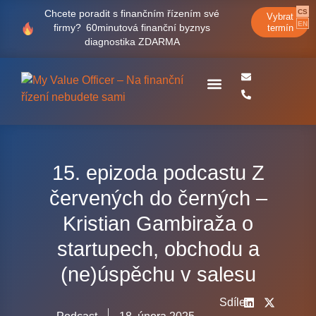
CS
Chcete poradit s finančním řízením své
Vybrat
EN
firmy?
60minutová finanční byznys
termín
diagnostika ZDARMA
Case studies
15. epizoda podcastu Z
červených do černých –
Kristian Gambiraža o
startupech, obchodu a
(ne)úspěchu v salesu
Sdílet