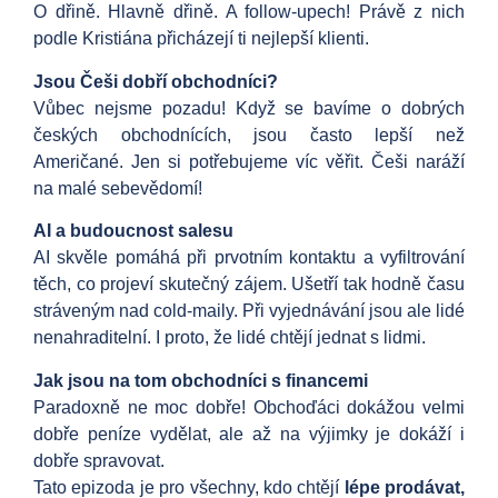
O dřině. Hlavně dřině. A follow-upech! Právě z nich
podle Kristiána přicházejí ti nejlepší klienti.
Jsou Češi dobří obchodníci?
Vůbec nejsme pozadu! Když se bavíme o dobrých
českých obchodnících, jsou často lepší než
Američané. Jen si potřebujeme víc věřit. Češi naráží
na malé sebevědomí!
AI a budoucnost salesu
AI skvěle pomáhá při prvotním kontaktu a vyfiltrování
těch, co projeví skutečný zájem. Ušetří tak hodně času
stráveným nad cold-maily. Při vyjednávání jsou ale lidé
nenahraditelní. I proto, že lidé chtějí jednat s lidmi.
Jak jsou na tom obchodníci s financemi
Paradoxně ne moc dobře! Obchoďáci dokážou velmi
dobře peníze vydělat, ale až na výjimky je dokáží i
dobře spravovat.
Tato epizoda je pro všechny, kdo chtějí
lépe prodávat,