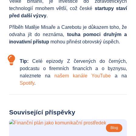
Velké Británii, je investice do zdravotnických
technologií mnohem větší, což české
startupy staví
před další výzvy
.
Příběh Matěje Misaře a Carebotu je důkazem toho, že
odvaha jít do neznáma,
touha pomoci druhým a
inovativní přístup
mohou přinést obrovský úspěch.
Tip:
Celé epizody Z červených do černých,
podcastu o firemních financích a o byznysu,
naleznete na
našem kanále YouTube
a na
Spotify
.
Související příspěvky
Blog