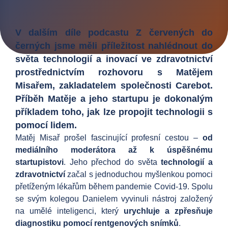
V dalším díle podcastu Z červených do
černých jsme měli příležitost nahlédnout do
světa technologií a inovací ve zdravotnictví
prostřednictvím rozhovoru s Matějem
Misařem, zakladatelem společnosti Carebot.
Příběh Matěje a jeho startupu je dokonalým
příkladem toho, jak lze propojit technologii s
pomocí lidem.
Matěj Misař prošel fascinující profesní cestou –
od
mediálního moderátora až k úspěšnému
startupistovi
. Jeho přechod do světa
technologií a
zdravotnictví
začal s jednoduchou myšlenkou pomoci
přetíženým lékařům během pandemie Covid-19. Spolu
se svým kolegou Danielem vyvinuli nástroj založený
na umělé inteligenci, který
urychluje a zpřesňuje
diagnostiku pomocí rentgenových snímků
.