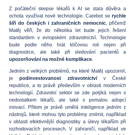
Z počáteční skepse lékařů k AI se stala důvěra a
ochota využívat nové technologie. Carebot se
rychle
šíří do českých i zahraničních nemocnic
, přičemž
Matěj věří, že do několika let bude jejich řešení
standardem v evropském zdravotnictví. Technologie
bude podle něho hrát klíčovou roli nejen při
diagnostice, ale také při sledování pacientů a
upozorňování na možné komplikace
.
Jedním z velkých problémů, na které Matěj upozornil,
je
podinvestovanost zdravotnictví
v České
republice, a to právě především v oblasti moderních
technologií. Zdravotní sektor se zde potýká nejen s
nedostatkem lékařů, ale také s pomalou adopcí
inovací. Přitom je právě umělá inteligence jedním z
nástrojů, které mohou tyto problémy zmírnit, například
v oblasti efektivnější diagnostiky a úlevy lékařům při
rozhodovacích procesech. V zahraničí, například ve