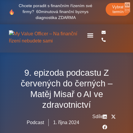
CS
Chcete poradit s finančním řízením své
Vybrat
EN
firmy?
60minutová finanční byznys
termín
diagnostika ZDARMA
Case studies
9. epizoda podcastu Z
červených do černých –
Matěj Misař o AI ve
zdravotnictví
Sdílet
Podcast
1. října 2024