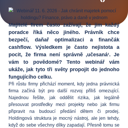
Majitelé firem často zažívají, že jim každý
poradce říká něco jiného. Právník chce
bezpečí, daňař optimalizaci a finančák
cashflow. Výsledkem je často nejistota a
pocit, že firma není správně ‚učesaná‘. Je
vám to povědomé? Tento webinář vám
ukáže, jak tyto tři světy propojit do jednoho
fungujícího celku.
Při růstu firmy přichází moment, kdy jedna právnická
firma začíná být pro další rozvoj příliš omezující.
Najednou řešíte, jak oddělit rizika, jak legálně
přesouvat prostředky mezi projekty nebo jak firmu
připravit na budoucí předání dětem či prodej.
Holdingová struktura je mocný nástroj, ale jen tehdy,
když do sebe všechny dílky zapadají. Přesně tomu se