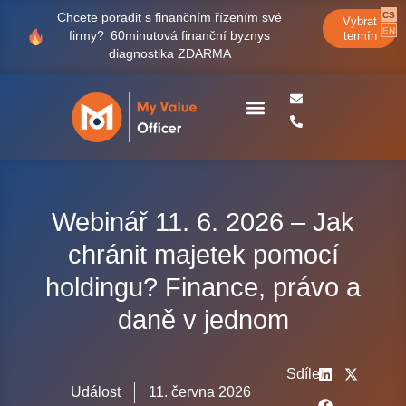
CS
Chcete poradit s finančním řízením své
Vybrat
EN
firmy?
60minutová finanční byznys
termín
diagnostika ZDARMA
Case studies
Webinář 11. 6. 2026 – Jak
chránit majetek pomocí
holdingu? Finance, právo a
daně v jednom
Sdílet
Událost
11. června 2026