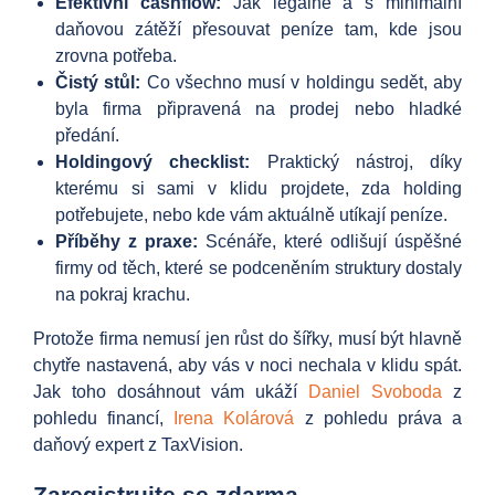
Efektivní cashflow:
Jak legálně a s minimální
daňovou zátěží přesouvat peníze tam, kde jsou
zrovna potřeba.
Čistý stůl:
Co všechno musí v holdingu sedět, aby
byla firma připravená na prodej nebo hladké
předání.
Holdingový checklist:
Praktický nástroj, díky
kterému si sami v klidu projdete, zda holding
potřebujete, nebo kde vám aktuálně utíkají peníze.
Příběhy z praxe:
Scénáře, které odlišují úspěšné
firmy od těch, které se podceněním struktury dostaly
na pokraj krachu.
Protože firma nemusí jen růst do šířky, musí být hlavně
chytře nastavená, aby vás v noci nechala v klidu spát.
Jak toho dosáhnout vám ukáží
Daniel Svoboda
z
pohledu financí,
Irena Kolárová
z pohledu práva a
daňový expert z TaxVision.
Zaregistrujte se zdarma