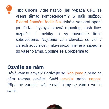
Tip:
Chcete vidět naživo, jak vypadá CFO se
všemi těmito kompetencemi? S naší službou
Externí finanční ředitel/ka
získáte seniorní oporu
pro čísla i byznys: srovná reporting, cash flow,
rozpočet i metriky a vy povedete firmu
sebevědomě. Najdeme vám člověka, co vidí v
číslech souvislosti, mluví srozumitelně a zapadne
do vašeho týmu. Spojme se a proberme to.
Ozvěte se nám
Dává vám to smysl? Podívejte se,
kdo jsme
a nebo se
nám rovnou ozvěte! Stačí
zavolat
nebo
napsat
.
Případně zadejte svůj e-mail a my se vám ozveme
sami: