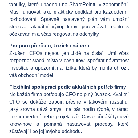
tabulky, které upadnou na SharePointu v zapomnění.
Musí fungovat jako praktický podklad pro každodenní
rozhodování. Správně nastavený plán vám umožní
sledovat aktuální vývoj firmy, porovnávat realitu s
očekáváním a včas reagovat na odchylky.
Podporu při růstu, krizích i náboru
Zkušení CFOs nejsou jen „lidé na čísla“. Umí včas
rozpoznat slabá místa v cash flow, spočítat návratnost
investice a upozornit na rizika, která by mohla ohrozit
váš obchodní model.
Flexibilní spolupráci podle aktuálních potřeb firmy
Ne každá firma potřebuje CFO na plný úvazek. Kvalitní
CFO se dokáže zapojit přesně v takovém rozsahu,
jaký zrovna dává smysl: na pár hodin týdně, v rámci
interim vedení nebo projektově. Často přináší týmové
know-how a pomáhá nastavovat procesy, které
zůstávají i po jejím/jeho odchodu.