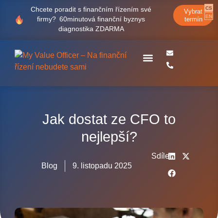
CS
Chcete poradit s finančním řízením své
Vybrat
EN
firmy?
60minutová finanční byznys
termín
diagnostika ZDARMA
Case studies
Jak dostat ze CFO to
nejlepší?
Sdílet
Blog
9. listopadu 2025