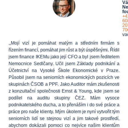
Vá
Ne
fo
+4
60
20
70
va
,,Mojí vizí je pomáhat malým a středním firmám s
řízením financí, pomáhat jim růst a být úspěšnými. Řídil
jsem finance IKEMu jako její CFO a byl jsem ředitelem
Nemocnice Sedlčany. Učil jsem Základy podnikání a
Účetnictví na Vysoké Škole Ekonomické v Praze.
Působil jsem na seniorních ekonomických pozicích ve
skupinách ČSOB a PPF. Jako Auditor mám zkušenosti
z konzultační společnosti Ernst & Young, kde jsem se
podílel na auditu skupiny ČEZ. Mám vysoce
podnikatelského ducha, a to přenáším i do své práce a
práce pro naše klienty. Mým úkolem je nyní vytvořit tým
seniorních lidí se stejnou vizí a jim takové prostředí,
abychom dokázali pomoci co nejvíce našim klientům