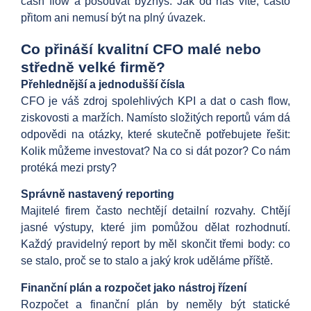
cash flow a posouvat byznys. Jak od nás víte, často
přitom ani nemusí být na plný úvazek.
Co přináší kvalitní CFO malé nebo
středně velké firmě?
Přehlednější a jednodušší čísla
CFO je váš zdroj spolehlivých KPI a dat o cash flow,
ziskovosti a maržích. Namísto složitých reportů vám dá
odpovědi na otázky, které skutečně potřebujete řešit:
Kolik můžeme investovat? Na co si dát pozor? Co nám
protéká mezi prsty?
Správně nastavený reporting
Majitelé firem často nechtějí detailní rozvahy. Chtějí
jasné výstupy, které jim pomůžou dělat rozhodnutí.
Každý pravidelný report by měl skončit třemi body: co
se stalo, proč se to stalo a jaký krok uděláme příště.
Finanční plán a rozpočet jako nástroj řízení
Rozpočet a finanční plán by neměly být statické