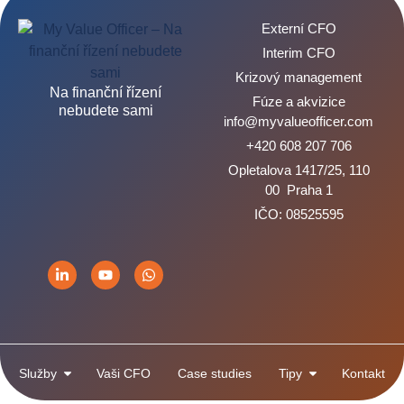
Externí CFO
Interim CFO
Krizový management
Na finanční řízení
Fúze a akvizice
nebudete sami
info@myvalueofficer.com
+420 608 207 706
Opletalova 1417/25, 110
00 Praha 1
IČO: 08525595
Služby
Vaši CFO
Case studies
Tipy
Kontakt