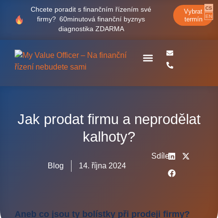
CS
Chcete poradit s finančním řízením své
Vybrat
EN
firmy?
60minutová finanční byznys
termín
diagnostika ZDARMA
Case studies
Jak prodat firmu a neprodělat
kalhoty?
Sdílet
Blog
14. října 2024
Aneb co jsou ty bolístky při prodeji firmy?