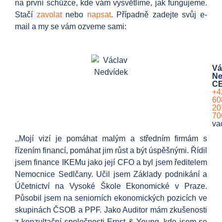
na první schůzce, kde vám vysvětlíme, jak fungujeme.
Stačí
zavolat
nebo
napsat
. Případně zadejte svůj e-
mail a my se vám ozveme sami:
Vá
Ne
C
+4
60
20
70
va
,,Mojí vizí je pomáhat malým a středním firmám s
řízením financí, pomáhat jim růst a být úspěšnými. Řídil
jsem finance IKEMu jako její CFO a byl jsem ředitelem
Nemocnice Sedlčany. Učil jsem Základy podnikání a
Účetnictví na Vysoké Škole Ekonomické v Praze.
Působil jsem na seniorních ekonomických pozicích ve
skupinách ČSOB a PPF. Jako Auditor mám zkušenosti
z konzultační společnosti Ernst & Young, kde jsem se