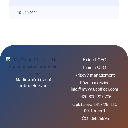
19. září 2024
Externí CFO
Interim CFO
Krizový management
Na finanční řízení
Fúze a akvizice
nebudete sami
info@myvalueofficer.com
+420 608 207 706
Opletalova 1417/25, 110
00 Praha 1
IČO: 08525595