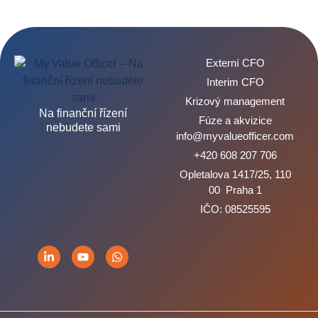
Externí CFO
Interim CFO
Krizový management
Na finanční řízení
Fúze a akvizice
nebudete sami
info@myvalueofficer.com
+420 608 207 706
Opletalova 1417/25, 110
00 Praha 1
IČO: 08525595