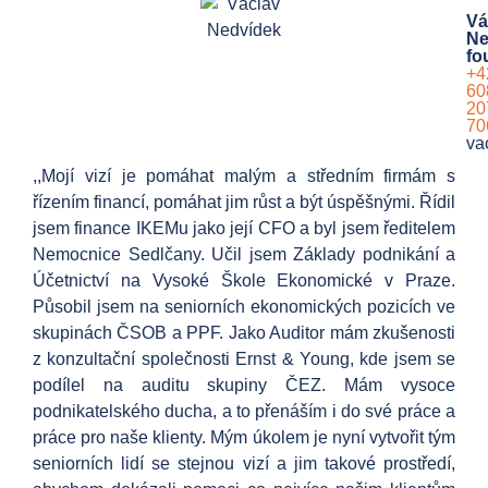
Vá
Ne
fo
+4
60
20
70
va
,,Mojí vizí je pomáhat malým a středním firmám s
řízením financí, pomáhat jim růst a být úspěšnými. Řídil
jsem finance IKEMu jako její CFO a byl jsem ředitelem
Nemocnice Sedlčany. Učil jsem Základy podnikání a
Účetnictví na Vysoké Škole Ekonomické v Praze.
Působil jsem na seniorních ekonomických pozicích ve
skupinách ČSOB a PPF. Jako Auditor mám zkušenosti
z konzultační společnosti Ernst & Young, kde jsem se
podílel na auditu skupiny ČEZ. Mám vysoce
podnikatelského ducha, a to přenáším i do své práce a
práce pro naše klienty. Mým úkolem je nyní vytvořit tým
seniorních lidí se stejnou vizí a jim takové prostředí,