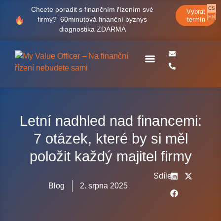
CS
Chcete poradit s finančním řízením své
Vybrat
EN
firmy?
60minutová finanční byznys
termín
diagnostika ZDARMA
Case studies
Letní nadhled nad financemi:
7 otázek, které by si měl
položit každý majitel firmy
Sdílet
Blog
2. srpna 2025