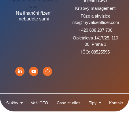
Interim CFO
Krizový management
Na finanční řízení
Fúze a akvizice
nebudete sami
info@myvalueofficer.com
+420 608 207 706
Opletalova 1417/25, 110
00 Praha 1
IČO: 08525595
Služby
Vaši CFO
Case studies
Tipy
Kontakt