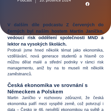
Podcast
10. prosince 2024
V dalším díle podcastu Z červených do
černých byl naším hostem Martin Janíčko,
vedoucí risk oddělení společnosti MND a
lektor na vysokých školách.
Probrali jsme hned několik témat jako ekonomika,
vzdělávání, nová generace studentů a hlavně co
můžou dělat malé a střední podniky v rámci risk
managementu, aniž by na to museli mít několik
zaměstnanců.
Česká ekonomika ve srovnání s
Německem a Polskem
Martin Janíčko v rozhovoru zdůraznil, že česká
ekonomika patří mezi vyspělé země, což potvrzují i
data – Česko je 46. největší ekonomikou na světě a