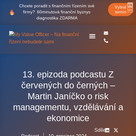
CS
Chcete poradit s finančním řízením své
Vybrat
EN
firmy?
60minutová finanční byznys
termín
diagnostika ZDARMA
Case studies
13. epizoda podcastu Z
červených do černých –
Martin Janíčko o risk
managementu, vzdělávání a
ekonomice
Sdílet