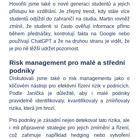
Hovořili jsme také o nové generaci studentů a jejich
přístupu ke vzdělání. Je zřejmý trend, kdy stále více
studentů odjíždí do zahraničí na studia. Martin rovněž
zmínil, že studenti si často ověřují informace přímo
během přednášky, kontrolují fakta na Google nebo
používají ChatGPT a že na druhou stranu je vidět, že
je pro ně těžší udržet pozornost.
Risk management pro malé a střední
podniky
Diskutovali jsme také o risk managementu jako o
klíčovém nástroji pro efektivní řízení rizik v podnicích.
Podle Janíčka je důležité, aby i malé podniky
pravidelně identifikovaly, kvantifikovaly a zmírňovaly
rizika, která jim hrozí.
Pro podniky je zásadní nejen detekovat tato rizika, ale
i mít připravené strategie pro jejich zmírnění a řízení,
což zahrnuje například hedging nebo vytvoření