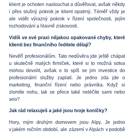
klient je ochoten naslouchat a důvěřovat, avšak někdy
i přes slušný pokrok je klient opatrný. Téměř vždy je
ale vidět výrazný pokrok v řízení společnosti, jejím
rozhodování a hlavně ziskovosti.
Vidíš ve své praxi nějakou opakované chyby, které
klienti bez finančního ředitele dělají?
Nevěří profesionálům. Tato nedůvěra jde ještě chápat
u skutečně malých firmiček, které si to možná sotva
mohou dovolit, avšak o to spíš se jim investice do
profesionální služby zaplatí. Je jedno zda jde o
marketing, finanční řízení nebo právníka. Když si
zlomíte nohu, tak se přece také neléčíte sami nebo
ano?
Jak rád relaxuješ a jaké jsou tvoje koníčky?
Hory, mým druhým domovem jsou Alpy. Je jedno
v jakém ročním období, ale zázemí v Alpách v podobě