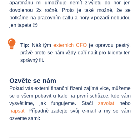
apartmánu mi umožňuje nemít z výletu do hor jen
dovolenou 2x ročně. Proto je také možné, že se
potkáme na pracovním callu a hory v pozadí nebudou
jen tapeta 😊
Tip:
Náš tým
externích CFO
je opravdu pestrý,
právě proto se nám vždy daří najít pro klienty ten
správný fit.
Ozvěte se nám
Pokud vás externí finanční řízení zajímá více, můžeme
se o všem pobavit u kafe na první schůzce, kde vám
vysvětlíme, jak fungujeme. Stačí
zavolat
nebo
napsat
. Případně zadejte svůj e-mail a my se vám
ozveme sami: