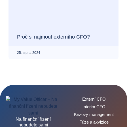
Externí CFO
Interim CFO
Krizový management
Na finanční řízení
Fúze a akvizice
nebudete sami
info@myvalueofficer.com
+420 608 207 706
Opletalova 1417/25, 110
00 Praha 1
IČO: 08525595