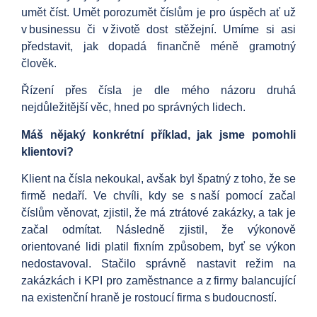
umět číst. Umět porozumět číslům je pro úspěch ať už
v businessu či v životě dost stěžejní. Umíme si asi
představit, jak dopadá finančně méně gramotný
člověk.
Řízení přes čísla je dle mého názoru druhá
nejdůležitější věc, hned po správných lidech.
Máš nějaký konkrétní příklad, jak jsme pomohli
klientovi?
Klient na čísla nekoukal, avšak byl špatný z toho, že se
firmě nedaří. Ve chvíli, kdy se s naší pomocí začal
číslům věnovat, zjistil, že má ztrátové zakázky, a tak je
začal odmítat. Následně zjistil, že výkonově
orientované lidi platil fixním způsobem, byť se výkon
nedostavoval. Stačilo správně nastavit režim na
zakázkách i KPI pro zaměstnance a z firmy balancující
na existenční hraně je rostoucí firma s budoucností.