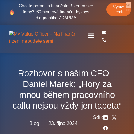
CS
Chcete poradit s finančním řízením své
Vybrat
EN
firmy?
60minutová finanční byznys
termín
diagnostika ZDARMA
Case studies
Rozhovor s naším CFO –
Daniel Marek: „Hory za
mnou během pracovního
callu nejsou vždy jen tapeta“
Sdílet
Blog
23. října 2024