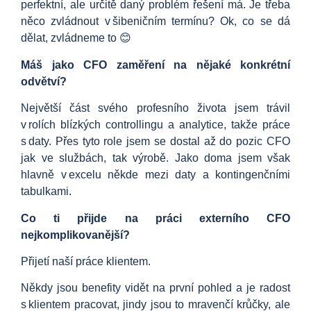
perfektní, ale určitě daný problém řešení má. Je třeba
něco zvládnout v šibeničním termínu? Ok, co se dá
dělat, zvládneme to 😊
Máš jako CFO zaměření na nějaké konkrétní
odvětví?
Největší část svého profesního života jsem trávil
v rolích blízkých controllingu a analytice, takže práce
s daty. Přes tyto role jsem se dostal až do pozic CFO
jak ve službách, tak výrobě. Jako doma jsem však
hlavně v excelu někde mezi daty a kontingenčními
tabulkami.
Co ti přijde na práci externího CFO
nejkomplikovanější?
Přijetí naší práce klientem.
Někdy jsou benefity vidět na první pohled a je radost
s klientem pracovat, jindy jsou to mravenčí krůčky, ale