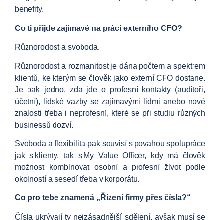
benefity.
Co ti přijde zajímavé na práci externího CFO?
Různorodost a svoboda.
Různorodost a rozmanitost je dána počtem a spektrem
klientů, ke kterým se člověk jako externí CFO dostane.
Je pak jedno, zda jde o profesní kontakty (auditoři,
účetní), lidské vazby se zajímavými lidmi anebo nové
znalosti třeba i neprofesní, které se při studiu různých
businessů dozví.
Svoboda a flexibilita pak souvisí s povahou spolupráce
jak s klienty, tak s My Value Officer, kdy má člověk
možnost kombinovat osobní a profesní život podle
okolností a sesedí třeba v korporátu.
Co pro tebe znamená „Řízení firmy přes čísla?“
Čísla ukrývají ty nejzásadnější sdělení, avšak musí se