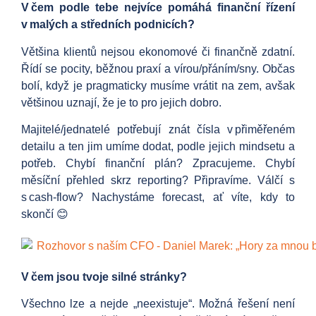
V čem podle tebe nejvíce pomáhá finanční řízení
v malých a středních podnicích?
Většina klientů nejsou ekonomové či finančně zdatní.
Řídí se pocity, běžnou praxí a vírou/přáním/sny. Občas
bolí, když je pragmaticky musíme vrátit na zem, avšak
většinou uznají, že je to pro jejich dobro.
Majitelé/jednatelé potřebují znát čísla v přiměřeném
detailu a ten jim umíme dodat, podle jejich mindsetu a
potřeb. Chybí finanční plán? Zpracujeme. Chybí
měsíční přehled skrz reporting? Připravíme. Válčí s
s cash-flow? Nachystáme forecast, ať víte, kdy to
skončí 😊
V čem jsou tvoje silné stránky?
Všechno lze a nejde „neexistuje“. Možná řešení není