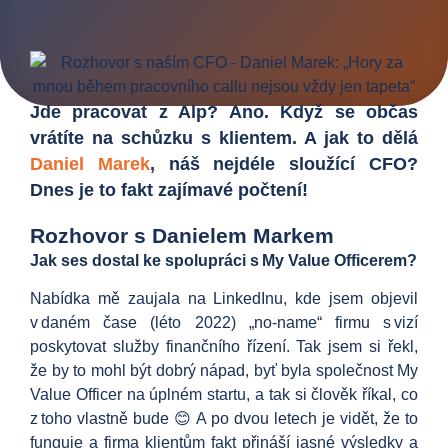
Jde pracovat z Alp? Ano. Když se občas
vrátíte na schůzku s klientem. A jak to dělá
Daniel Marek
, náš nejdéle sloužící CFO?
Dnes je to fakt zajímavé počtení!
Rozhovor s Danielem Markem
Jak ses dostal ke spolupráci s My Value Officerem?
Nabídka mě zaujala na LinkedInu, kde jsem objevil
v daném čase (léto 2022) „no-name“ firmu s vizí
poskytovat služby finančního řízení. Tak jsem si řekl,
že by to mohl být dobrý nápad, byť byla společnost My
Value Officer na úplném startu, a tak si člověk říkal, co
z toho vlastně bude 😊 A po dvou letech je vidět, že to
funguje a firma klientům fakt přináší jasné výsledky a