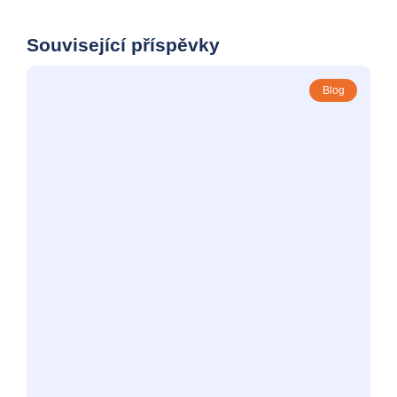
Související příspěvky
Blog
Jak outsourcovat celé finanční oddělení
19. září 2024